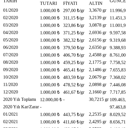
TARIH
GÜNCEL
TUTARI
FIYATI
ALTIN
01/2020
3,3670 gr
1.000,00 ₺
297,00 ₺/gr
11.996,97
02/2020
3,2139 gr
1.000,00 ₺
311,15 ₺/gr
11.451,39
03/2020
3,0878 gr
1.000,00 ₺
323,86 ₺/gr
11.001,98
04/2020
2,6936 gr
1.000,00 ₺
371,25 ₺/gr
9.597,58 
05/2020
2,6156 gr
1.000,00 ₺
382,32 ₺/gr
9.319,68 
06/2020
2,6350 gr
1.000,00 ₺
379,50 ₺/gr
9.388,93 
07/2020
2,4588 gr
1.000,00 ₺
406,70 ₺/gr
8.761,00 
08/2020
2,1775 gr
1.000,00 ₺
459,25 ₺/gr
7.758,52 
09/2020
2,1486 gr
1.000,00 ₺
465,41 ₺/gr
7.655,83 
10/2020
2,0679 gr
1.000,00 ₺
483,59 ₺/gr
7.368,02 
11/2020
2,0898 gr
1.000,00 ₺
478,52 ₺/gr
7.446,08 
12/2020
2,1660 gr
1.000,00 ₺
461,67 ₺/gr
7.717,85 
2020 Yılı Toplamı
-
30,7215 gr
12.000,00 ₺
109.463,8
2020 Yılı Kar/Zarar
-
97.463,83
01/2021
2,2535 gr
1.000,00 ₺
443,75 ₺/gr
8.029,52 
02/2021
2,4295 gr
1.000,00 ₺
411,60 ₺/gr
8.656,71 