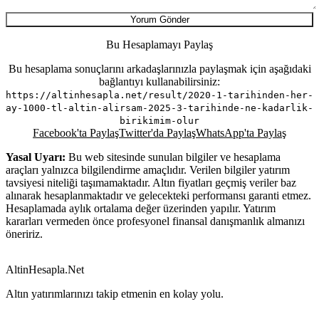
Yorum Gönder
Bu Hesaplamayı Paylaş
Bu hesaplama sonuçlarını arkadaşlarınızla paylaşmak için aşağıdaki
bağlantıyı kullanabilirsiniz:
https://altinhesapla.net/result/2020-1-tarihinden-her-
ay-1000-tl-altin-alirsam-2025-3-tarihinde-ne-kadarlik-
birikimim-olur
Facebook'ta Paylaş
Twitter'da Paylaş
WhatsApp'ta Paylaş
Yasal Uyarı:
Bu web sitesinde sunulan bilgiler ve hesaplama
araçları yalnızca bilgilendirme amaçlıdır. Verilen bilgiler yatırım
tavsiyesi niteliği taşımamaktadır. Altın fiyatları geçmiş veriler baz
alınarak hesaplanmaktadır ve gelecekteki performansı garanti etmez.
Hesaplamada aylık ortalama değer üzerinden yapılır. Yatırım
kararları vermeden önce profesyonel finansal danışmanlık almanızı
öneririz.
AltinHesapla.Net
Altın yatırımlarınızı takip etmenin en kolay yolu.