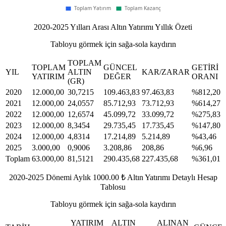
2020-2025 Yılları Arası Altın Yatırımı Yıllık Özeti
Tabloyu görmek için sağa-sola kaydırın
TOPLAM
TOPLAM
GÜNCEL
GETIRI
YIL
ALTIN
KAR/ZARAR
YATIRIM
DEĞER
ORANI
(GR)
2020
12.000,00
30,7215
109.463,83
97.463,83
%812,20
2021
12.000,00
24,0557
85.712,93
73.712,93
%614,27
2022
12.000,00
12,6574
45.099,72
33.099,72
%275,83
2023
12.000,00
8,3454
29.735,45
17.735,45
%147,80
2024
12.000,00
4,8314
17.214,89
5.214,89
%43,46
2025
3.000,00
0,9006
3.208,86
208,86
%6,96
Toplam
63.000,00
81,5121
290.435,68
227.435,68
%361,01
2020-2025 Dönemi Aylık 1000.00 ₺ Altın Yatırımı Detaylı Hesap
Tablosu
Tabloyu görmek için sağa-sola kaydırın
YATIRIM
ALTIN
ALINAN