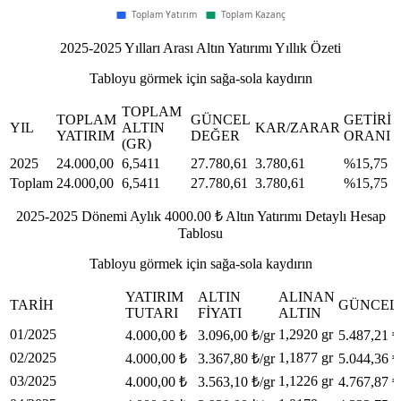
2025-2025 Yılları Arası Altın Yatırımı Yıllık Özeti
Tabloyu görmek için sağa-sola kaydırın
TOPLAM
TOPLAM
GÜNCEL
GETIRI
YIL
ALTIN
KAR/ZARAR
YATIRIM
DEĞER
ORANI
(GR)
2025
24.000,00
6,5411
27.780,61
3.780,61
%15,75
Toplam
24.000,00
6,5411
27.780,61
3.780,61
%15,75
2025-2025 Dönemi Aylık 4000.00 ₺ Altın Yatırımı Detaylı Hesap
Tablosu
Tabloyu görmek için sağa-sola kaydırın
YATIRIM
ALTIN
ALINAN
TARIH
GÜNCEL
TUTARI
FIYATI
ALTIN
01/2025
1,2920 gr
4.000,00 ₺
3.096,00 ₺/gr
5.487,21 ₺
02/2025
1,1877 gr
4.000,00 ₺
3.367,80 ₺/gr
5.044,36 ₺
03/2025
1,1226 gr
4.000,00 ₺
3.563,10 ₺/gr
4.767,87 ₺