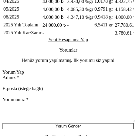
04/2025
1,0178 gr
4.000,00 ₺
3.930,00 ₺/gr
4.322,75 ₺
05/2025
0,9791 gr
4.000,00 ₺
4.085,30 ₺/gr
4.158,42 ₺
06/2025
0,9418 gr
4.000,00 ₺
4.247,10 ₺/gr
4.000,00 ₺
2025 Yılı Toplamı
-
6,5411 gr
24.000,00 ₺
27.780,61 
2025 Yılı Kar/Zarar
-
3.780,61 ₺
Yeni Hesaplama Yap
Yorumlar
Henüz yorum yapılmamış. İlk yorumu siz yapın!
Yorum Yap
Adınız
*
E-posta (isteğe bağlı)
Yorumunuz
*
Yorum Gönder