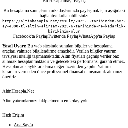
Bu Hesaplamayı Paylaş
Bu hesaplama sonuçlarını arkadaşlarınızla paylaşmak için aşağıdaki
bağlantıyı kullanabilirsiniz:
https://altinhesapla.net/result/2025-1-tarihinden-her-
ay-4000-tl-altin-alirsam-2025-6-tarihinde-ne-kadarlik-
birikimim-olur
Facebook'ta Paylaş
Twitter'da Paylaş
WhatsApp'ta Paylaş
Yasal Uyarı:
Bu web sitesinde sunulan bilgiler ve hesaplama
araçları yalnızca bilgilendirme amaçlıdır. Verilen bilgiler yatırım
tavsiyesi niteliği taşımamaktadır. Altın fiyatları geçmiş veriler baz
alınarak hesaplanmaktadır ve gelecekteki performansı garanti etmez.
Hesaplamada aylık ortalama değer üzerinden yapılır. Yatırım
kararları vermeden önce profesyonel finansal danışmanlık almanızı
öneririz.
AltinHesapla.Net
Altın yatırımlarınızı takip etmenin en kolay yolu.
Hızlı Erişim
Ana Sayfa